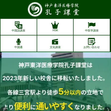
孔子課堂
HSK
中国語講座
中医学講座
中国通
文化講座
お問い合わせ
❮
❯