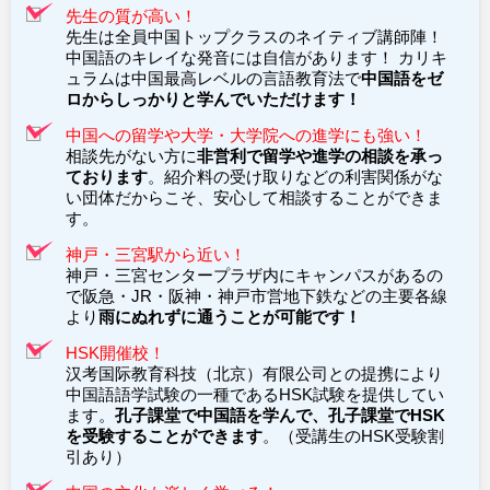
先生の質が高い！
先生は全員中国トップクラスのネイティブ講師陣！
中国語のキレイな発音には自信があります！ カリキ
ュラムは中国最高レベルの言語教育法で
中国語をゼ
ロからしっかりと学んでいただけます！
中国への留学や大学・大学院への進学にも強い！
相談先がない方に
非営利で留学や進学の相談を承っ
ております
。紹介料の受け取りなどの利害関係がな
い団体だからこそ、安心して相談することができま
す。
神戸・三宮駅から近い！
神戸・三宮センタープラザ内にキャンパスがあるの
で阪急・JR・阪神・神戸市営地下鉄などの主要各線
より
雨にぬれずに通うことが可能です！
HSK開催校！
汉考国际教育科技（北京）有限公司との提携により
中国語語学試験の一種であるHSK試験を提供してい
ます。
孔子課堂で中国語を学んで、孔子課堂でHSK
を受験することができます
。（受講生のHSK受験割
引あり）