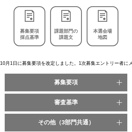
募集要項
課題部門の
本選会場
採点基準
課題文
地図
10月1日に募集要項を改定しました。1次募集エントリー者
募集要項
参加資格（共通）
審査基準
・中国語国籍以外で、且つ中国語を母国語（※1）としない方
・両親のいずれかの母国語（※1）が中国語でない方
評価基準の用語（共通）
その他（3部門共通）