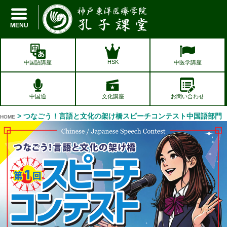
孔子課堂
MENU
HSK
中国語講座
中医学講座
中国通
文化講座
お問い合わせ
> つなごう！言語と文化の架け橋スピーチコンテスト中国語部門
HOME