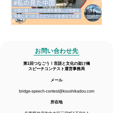
・小道具などの使用
課題朗読部門（発展の部）
※小道具にスピーチの内容の書き込み等はできません。
暗唱（課題朗読部門（共通））
※会場への事前搬入が必要なもの、会場設備を使用する必要があるもの、発
表者自身で持ち運びができないもの、会場を汚す・傷つける恐れのあるも
参加資格
原稿を持ち込まなかったり、暗唱したりすると加点されます。
の、危険物等は使用できません。
・衣装等の着用
※制服である必要はありません。
・中国語学習期間が3年未満の中学生・高校生
※時間配分の項目以外は、審査員全員の平均点を算出して評価します。
※会場に着替えるスペースはございません。
※会場の温度設定は一括で管理しており変更できませんので、羽織りもの等
本選の内容
課題朗読部門（入門の部・発展の部共通）
持参するなど温度管理はご自身で行ってください。
お問い合わせ先
課題文3題の内1つを事前に選択して暗唱または朗読（制限時間2分30秒）
審査員
予選
予選の内容
第1回つなごう！言語と文化の架け橋
スピーチの朗読を行った動画を撮影して頂き、その動画をもとに下記の配分
予選
に従い50点満点で評価します。
スピーチコンテスト運営事務局
選択した本選と同じ課題文を朗読した動画を提出頂き、その動画にて審査し
神戸東洋医療学院 孔子課堂 中国語講師
ます。
メール
聞き取り易さ
本選
20点
本選出場人数
bridge-speech-contest@koushikadou.com
中国天津中医薬大学・日本の各大学等に所属する教授またはそれに準ずる方
課題朗読部門（入門の部）と合わせて15名（予定）
所在地
部門毎に分かれて表彰されます。
個々の発音