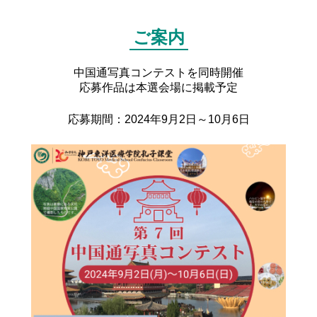
※1 母国語とはそのものの生活環境において使用されている言語（最初に身についた言語）
聞き取り易さ
発表方法
課題朗読部門（入門の部）
ご案内
単語、文章の区切り方など、文章全体の聞き取り易さを評価します。
予選
参加資格
個々の発音
中国通写真コンテストを同時開催
応募作品は本選会場に掲載予定
動画を開始して、一礼後に中国語でご自身の名前と発表する文章のタイトル
・2024年4月以降に中国語学習を始めた中学生・高校生
を述べてから、本文の朗読を開始してください。朗読が終わりましたら、一
単語ひとつひとつの発音（四声含む）の正しさを評価します。
礼をして動画を停止してください。
応募期間：2024年9月2日～10月6日
本選の内容
表現力
本選
課題文3題の内1つを事前に選択して暗唱または朗読。（制限時間2分30秒）
文章発表する際の抑揚の付け方など表現力を評価します。
学校名と名前を呼ばれましたら舞台に登壇してください。一礼後に中国語で
予選の内容
ご自身の名前と発表する文章のタイトルを述べてから、本文の暗唱を開始し
文章内容（創作スピーチ部門）
てください。暗唱が終わりましたら、一礼をして舞台袖より退場してくださ
い。（課題朗読部門（共通）につきましては暗唱ではなく朗読でも可能で
選択した本選と同じ課題文を朗読した動画を提出頂き、その動画にて審査し
す。）
文章の内容を評価します。本選の内容は大きく内容を変えなければ予選後に
ます。
加筆しても構いません。
発表時のパフォーマンス内容（本選）
本選出場人数
時間配分
発表中のパフォーマンスは以下のものが認められています。
課題朗読部門（発展の部）と合わせて15名（予定）
一礼から一礼までの時間を測定し、規程時間との差によって点数が付けられ
部門毎に分かれて表彰されます。
ます。
・ジェスチャーなど、体の動きを取り入れたもの