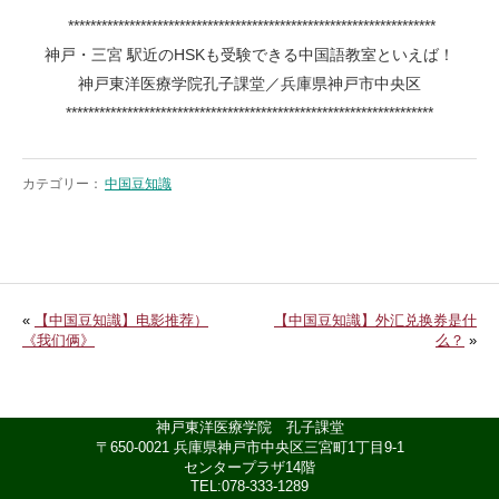
******************************************************************
神戸・三宮 駅近のHSKも受験できる中国語教室といえば！
神戸東洋医療学院孔子課堂／兵庫県神戸市中央区
******************************************************************
カテゴリー：
中国豆知識
«
【中国豆知識】电影推荐）
【中国豆知識】外汇兑换券是什
《我们俩》
么？
»
神戸東洋医療学院 孔子課堂
〒650-0021 兵庫県神戸市中央区三宮町1丁目9-1
センタープラザ14階
TEL:078-333-1289