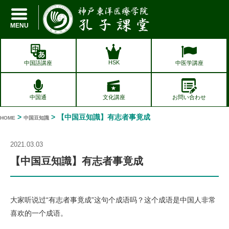
孔子課堂
MENU
HSK
中国語講座
中医学講座
中国通
文化講座
お問い合わせ
>
> 【中国豆知識】有志者事竟成
HOME
中国豆知識
2021.03.03
【中国豆知識】有志者事竟成
大家听说过“有志者事竟成”这句个成语吗？这个成语是中国人非常
喜欢的一个成语。