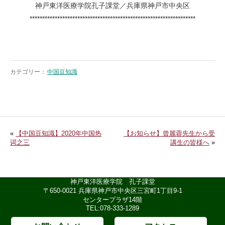
神戸東洋医療学院孔子課堂／兵庫県神戸市中央区
******************************************************************
カテゴリー：
中国豆知識
«
【中国豆知識】2020年中国热
【お知らせ】曾麗蓉先生から受
词之三
講生の皆様へ
»
神戸東洋医療学院 孔子課堂
〒650-0021 兵庫県神戸市中央区三宮町1丁目9-1
センタープラザ14階
TEL:078-333-1289