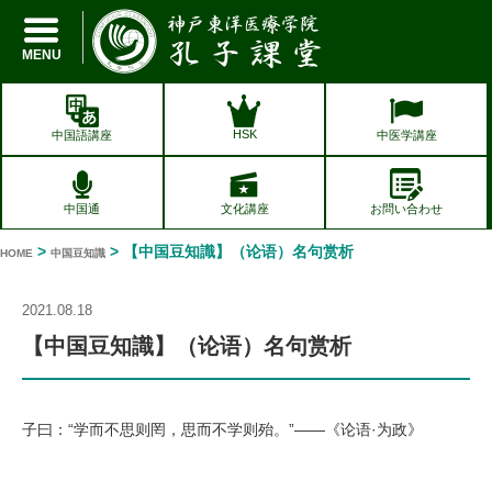
孔子課堂
MENU
HSK
中国語講座
中医学講座
中国通
文化講座
お問い合わせ
>
> 【中国豆知識】（论语）名句赏析
HOME
中国豆知識
2021.08.18
【中国豆知識】（论语）名句赏析
子曰：“学而不思则罔，思而不学则殆。”——《论语·为政》