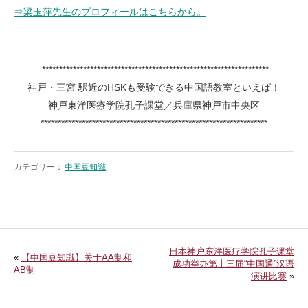
⇒梁玉萍先生のプロフィールはこちらから。
******************************************************************
神戸・三宮 駅近のHSKも受験できる中国語教室といえば！
神戸東洋医療学院孔子課堂／兵庫県神戸市中央区
******************************************************************
カテゴリー：
中国豆知識
日本神户东洋医疗学院孔子课堂
«
【中国豆知識】关于AA制和
成功举办第十三届“中国通”汉语
AB制
演讲比赛
»